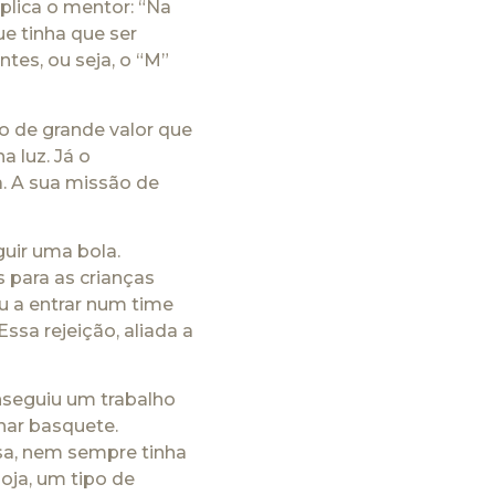
lica o mentor: “Na
ue tinha que ser
es, ou seja, o “M”
o de grande valor que
 luz. Já o
a. A sua missão de
guir uma bola.
s para as crianças
u a entrar num time
ssa rejeição, aliada a
nseguiu um trabalho
nar basquete.
sa, nem sempre tinha
soja, um tipo de