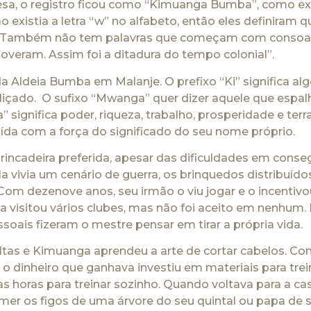
sa, o registro ficou como “Kimuanga Bumba”, como exp
 existia a letra “w” no alfabeto, então eles definiram q
”. Também não tem palavras que começam com consoant
veram. Assim foi a ditadura do tempo colonial”.
 Aldeia Bumba em Malanje. O prefixo “Ki” significa alg
içado. O sufixo “Mwanga” quer dizer aquele que espalha
gnifica poder, riqueza, trabalho, prosperidade e terr
uída com a força do significado do seu nome próprio.
brincadeira preferida, apesar das dificuldades em conse
 vivia um cenário de guerra, os brinquedos distribuído
om dezenove anos, seu irmão o viu jogar e o incentivo
a visitou vários clubes, mas não foi aceito em nenhum. E
oais fizeram o mestre pensar em tirar a própria vida.
tas e Kimuanga aprendeu a arte de cortar cabelos. Co
o dinheiro que ganhava investiu em materiais para trei
 horas para treinar sozinho. Quando voltava para a ca
 comer os figos de uma árvore do seu quintal ou papa de 