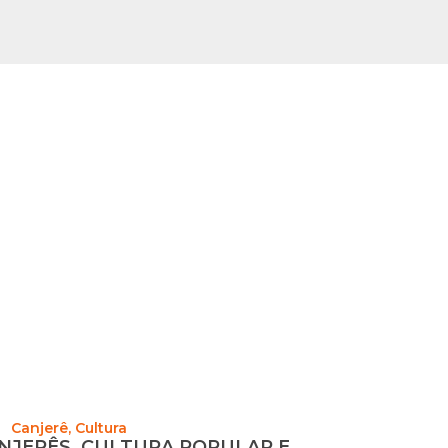
Canjerê
,
Cultura
NJERÊS, CULTURA POPULAR E