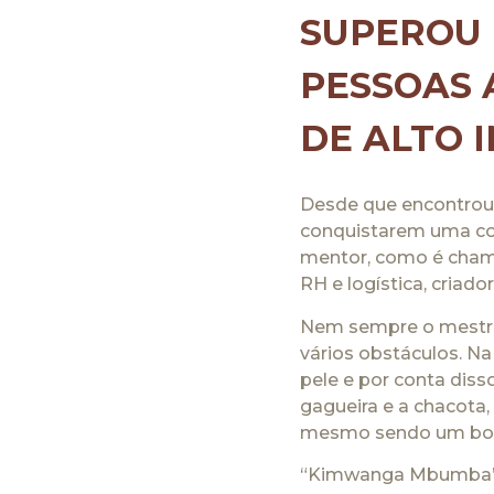
SUPEROU 
PESSOAS 
DE ALTO 
Desde que encontrou 
conquistarem uma com
mentor, como é cham
RH e logística, criad
Nem sempre o mestre 
vários obstáculos. N
pele e por conta dis
gagueira e a chacota,
mesmo sendo um bo
“Kimwanga Mbumba”, e