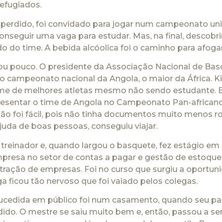
refugiados.
perdido, foi convidado para jogar num campeonato uni
nseguir uma vaga para estudar. Mas, na final, descobri
ado do time. A bebida alcóolica foi o caminho para afog
rou pouco. O presidente da Associação Nacional de Basq
no campeonato nacional da Angola, o maior da África. 
ime de melhores atletas mesmo não sendo estudante. E
resentar o time de Angola no Campeonato Pan-africano 
não foi fácil, pois não tinha documentos muito menos 
uda de boas pessoas, conseguiu viajar.
 treinador e, quando largou o basquete, fez estágio em
resa no setor de contas a pagar e gestão de estoques
tração de empresas. Foi no curso que surgiu a oportun
 ficou tão nervoso que foi vaiado pelos colegas.
sucedida em público foi num casamento, quando seu pai
edido. O mestre se saiu muito bem e, então, passou a se