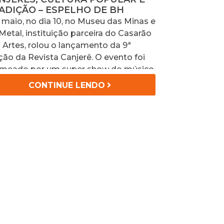
ADIÇÃO – ESPELHO DE BH
maio, no dia 10, no Museu das Minas e
Metal, instituição parceira do Casarão
 Artes, rolou o lançamento da 9ª
ção da Revista Canjerê. O evento foi
meado por um super show do músico
u, juntamente com sua banda.
CONTINUE LENDO