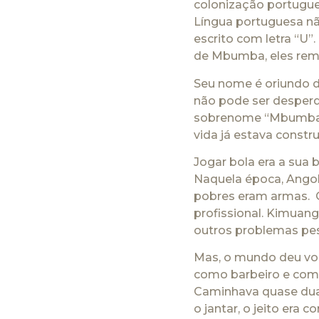
colonização portugue
Língua portuguesa não
escrito com letra “U
de Mbumba, eles remo
Seu nome é oriundo da
não pode ser desperd
sobrenome “Mbumba” si
vida já estava constr
Jogar bola era a sua 
Naquela época, Angola
pobres eram armas. C
profissional. Kimuang
outros problemas pess
Mas, o mundo deu vol
como barbeiro e com 
Caminhava quase duas
o jantar, o jeito era