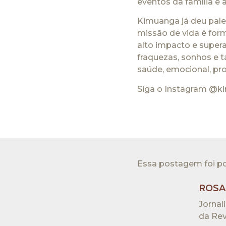
eventos da família e 
Kimuanga já deu pales
missão de vida é for
alto impacto e super
fraquezas, sonhos e ta
saúde, emocional, prof
Siga o Instagram @k
Essa postagem foi po
ROSA
Jornal
da Rev