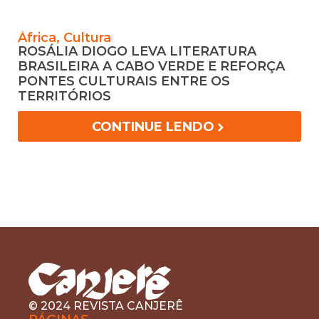
África
,
Cultura
M
ROSÁLIA DIOGO LEVA LITERATURA
P
BRASILEIRA A CABO VERDE E REFORÇA
P
PONTES CULTURAIS ENTRE OS
A
TERRITÓRIOS
n
v
CONTINUE LENDO
m
t
p
q
r
p
m
N
N
t
s
© 2024 REVISTA CANJERÊ