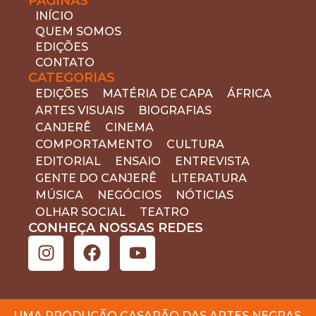
PÁGINAS
o
INÍCIO
d
QUEM SOMOS
q
EDIÇÕES
CONTATO
CATEGORIAS
EDIÇÕES
MATÉRIA DE CAPA
ÁFRICA
ARTES VISUAIS
BIOGRAFIAS
CANJERÊ
CINEMA
COMPORTAMENTO
CULTURA
EDITORIAL
ENSAIO
ENTREVISTA
GENTE DO CANJERÊ
LITERATURA
MÚSICA
NEGÓCIOS
NÓTICIAS
OLHAR SOCIAL
TEATRO
CONHEÇA NOSSAS REDES
UMA PRODUÇÃO CASARÃO DAS ARTES NEGRAS.