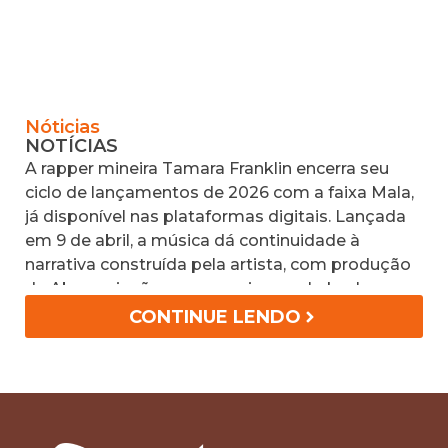
Nóticias
Á
NOTÍCIAS
R
A rapper mineira Tamara Franklin encerra seu
A
ciclo de lançamentos de 2026 com a faixa Mala,
o
já disponível nas plataformas digitais. Lançada
e
em 9 de abril, a música dá continuidade à
c
narrativa construída pela artista, com produção
n
de Abu e criação em parceria com Lukynha.
U
Inspirado na gíria belorizontina, o single traz um
A
CONTINUE LENDO
storytelling marcado por estratégia, vivência
urbana e presença, reforçando o momento de
maior projeção da artista. O lançamento conta
ainda com videoclipe oficial no YouTube.