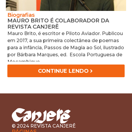
Biografias
N
MAURO BRITO É COLABORADOR DA
1
REVISTA CANJERÊ
U
Mauro Brito, é escritor e Piloto Aviador. Publicou
C
em 2017, a sua primeira colectânea de poemas
b
para a infância, Passos de Magia ao Sol, ilustrado
e
por Bárbara Marques, ed. Escola Portuguesa de
a
Moçambique.
CONTINUE LENDO
© 2024 REVISTA CANJERÊ
PÁGINAS