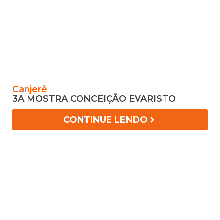
Canjerê
L
3A MOSTRA CONCEIÇÃO EVARISTO
D
M
CONTINUE LENDO
t
V
g
n