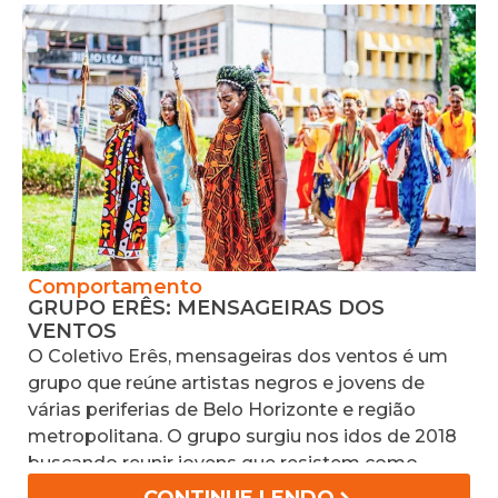
Comportamento
N
GRUPO ERÊS: MENSAGEIRAS DOS
P
VENTOS
L
P
O Coletivo Erês, mensageiras dos ventos é um
L
grupo que reúne artistas negros e jovens de
C
várias periferias de Belo Horizonte e região
a
metropolitana. O grupo surgiu nos idos de 2018
v
buscando reunir jovens que resistem como
e
negros, membros da comunidade LGBT e
CONTINUE LENDO