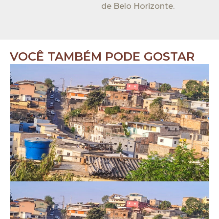
de Belo Horizonte.
VOCÊ TAMBÉM PODE GOSTAR
M
A
C
E