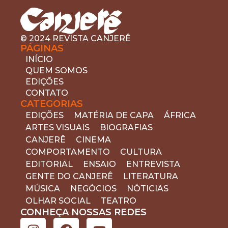
Efigênia, regional investigada por Frederico.
Ainda que a administração municipal tenha
realocado o bairro em que moro na regional
Centro-Sul, insisto em defender que este é um
© 2024 REVISTA CANJERÊ
PÁGINAS
bairro da regional leste.
INÍCIO
QUEM SOMOS
EDIÇÕES
CONTATO
CATEGORIAS
EDIÇÕES
MATÉRIA DE CAPA
ÁFRICA
ARTES VISUAIS
BIOGRAFIAS
CANJERÊ
CINEMA
COMPORTAMENTO
CULTURA
EDITORIAL
ENSAIO
ENTREVISTA
GENTE DO CANJERÊ
LITERATURA
MÚSICA
NEGÓCIOS
NÓTICIAS
OLHAR SOCIAL
TEATRO
CONHEÇA NOSSAS REDES